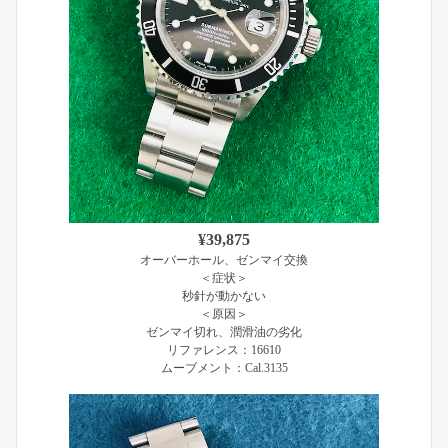
¥39,875
オーバーホール、ゼンマイ交換
＜症状＞
秒針が動かない
＜原因＞
ゼンマイ切れ、潤滑油の劣化
リファレンス：16610
ムーブメント：Cal.3135