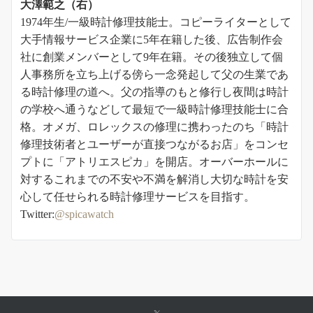
大澤範之（右）
1974年生/一級時計修理技能士。コピーライターとして
大手情報サービス企業に5年在籍した後、広告制作会
社に創業メンバーとして9年在籍。その後独立して個
人事務所を立ち上げる傍ら一念発起して父の生業であ
る時計修理の道へ。父の指導のもと修行し夜間は時計
の学校へ通うなどして最短で一級時計修理技能士に合
格。オメガ、ロレックスの修理に携わったのち「時計
修理技術者とユーザーが直接つながるお店」をコンセ
プトに「アトリエスピカ」を開店。オーバーホールに
対するこれまでの不安や不満を解消し大切な時計を安
心して任せられる時計修理サービスを目指す。
Twitter:
@spicawatch