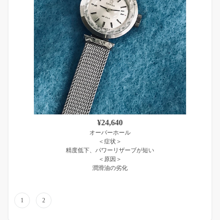
¥24,640
オーバーホール
＜症状＞
精度低下、パワーリザーブが短い
＜原因＞
潤滑油の劣化
1
2