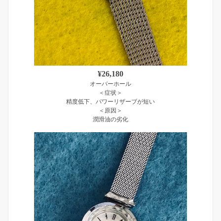
¥26,180
オーバーホール
＜症状＞
精度低下、パワーリザーブが短い
＜原因＞
潤滑油の劣化